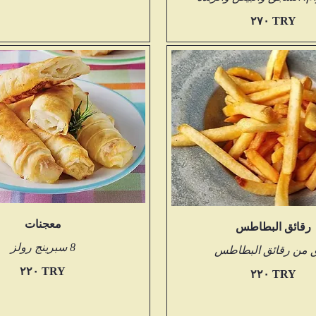
‏٢٧٠ TRY
معجنات
رقائق البطاطس
8 سبرينج رولز
 من رقائق البطاطس
‏٢٢٠ TRY
‏٢٢٠ TRY