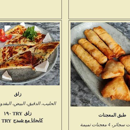
زلق
الحليب، الدقيق، البيض، البقد
زلق
‏١٩٠ TRY
طبق المعجنات
كايجانا مع شيدج
‏٢٢٠ TRY