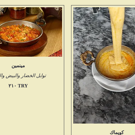
مينمين
توابل الخضار والبيض وال
‏٢١٠ TRY
كويماك