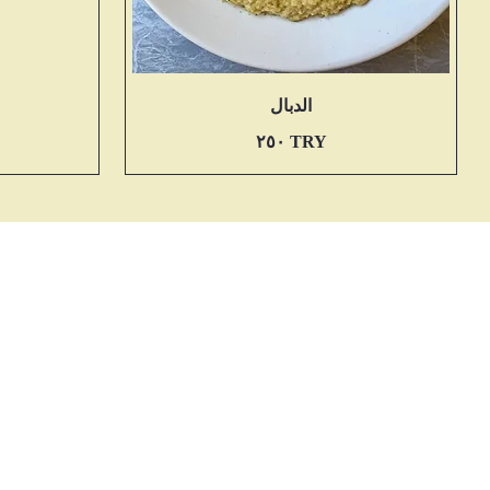
الدبال
‏٢٥٠ TRY