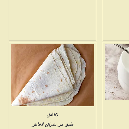
لافاش
طبق من شرائح لافاش