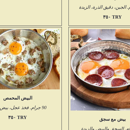
‏٣٥٠ TRY
البيض المحمص
90 جرام. فخذ عجل، بيض، زبدة
‏٣٥٠ TRY
بيض مع سجق