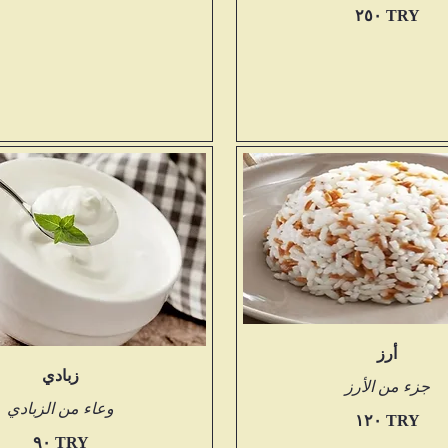
‏٢٥٠ TRY
أرز
زبادي
جزء من الأرز
وعاء من الزبادي
‏١٢٠ TRY
‏٩٠ TRY