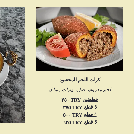
كرات اللحم المحشوة
لحم مفروم، بصل، بهارات وتوابل
قطعتين
‏٢٥٠ TRY
3 قطع
‏٣٧٥ TRY
4 قطع
‏٥٠٠ TRY
5 قطع
‏٦٢٥ TRY