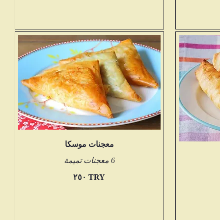
معجنات موسكا
6 معجنات تميمة
‏٢٥٠ TRY