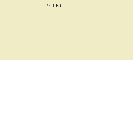
‏٦٠ TRY