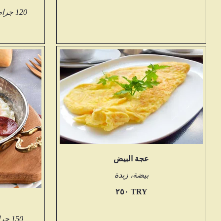
120 جرام. الجبن، دقيق الذرة، الزبدة
عجة البيض
بيضة، زبدة
‏٢٥٠ TRY
150 جرام. السجق والبيض والزبدة