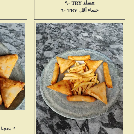
حساء
‏٩٠ TRY
حساء أقل
‏٦٠ TRY
4 معجنات سجائر، 4 معجنات تميمة