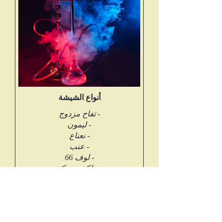
أنواع الشيشة
- علكة مستكة
‏٧٥٠ TRY